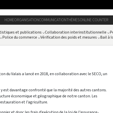
HOME
ORGANISATION
COMMUNICATION
THÈMES
ONLINE COUNTER
tistiques et publications
⌵
Collaboration interinstitutionnelle
⌵
P
⌵
Police du commerce
⌵
Vérification des poids et mesures
⌵
Bail à l
on du Valais a lancé en 2018, en collaboration avec le SECO, un
l y est davantage confronté que la majorité des autres cantons.
ructure économique et géographique de notre canton. Les
restauration et l’agriculture.
nnier et donc les frais d’exécution de la loi de l’assurance-