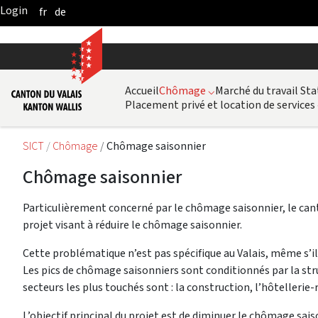
fr
de
Skip to Main Content
Accueil
Chômage
⌵
Marché du travail Sta
Placement privé et location de services
SICT
Chômage
Chômage saisonnier
Chômage saisonnier
Particulièrement concerné par le chômage saisonnier, le cant
projet visant à réduire le chômage saisonnier.
Cette problématique n’est pas spécifique au Valais, même s’i
Les pics de chômage saisonniers sont conditionnés par la st
secteurs les plus touchés sont : la construction, l’hôtellerie-
L’objectif principal du projet est de diminuer le chômage saiso