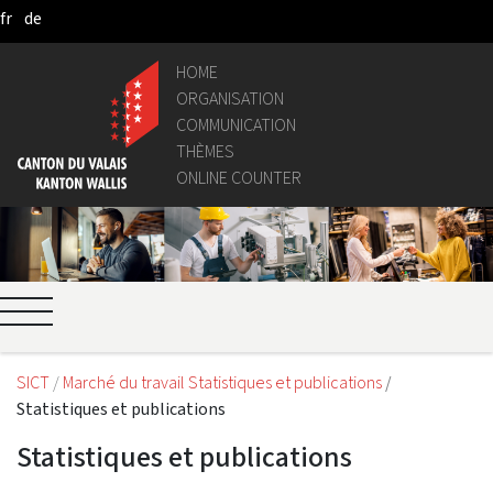
fr
de
Skip to Main Content
HOME
ORGANISATION
COMMUNICATION
THÈMES
ONLINE COUNTER
SICT
Marché du travail Statistiques et publications
Statistiques et publications
Statistiques et publications