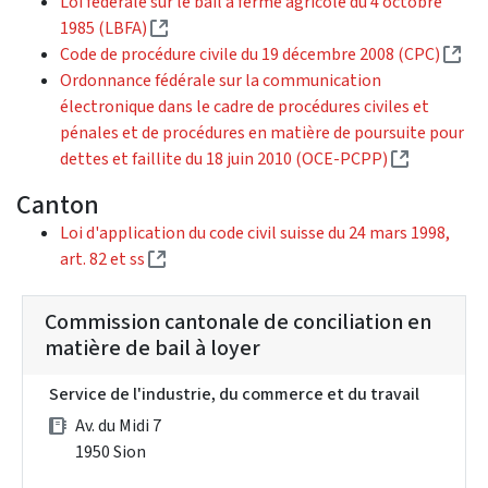
Loi fédérale sur le bail à ferme agricole du 4 octobre
(External link)
1985 (LBFA)
(Ex
Code de procédure civile du 19 décembre 2008 (CPC)
Ordonnance fédérale sur la communication
électronique dans le cadre de procédures civiles et
pénales et de procédures en matière de poursuite pour
(External l
dettes et faillite du 18 juin 2010 (OCE-PCPP)
Canton
Loi d'application du code civil suisse du 24 mars 1998,
(External link)
art. 82 et ss
Commission cantonale de conciliation en
matière de bail à loyer
Service de l'industrie, du commerce et du travail
Av. du Midi 7
1950 Sion