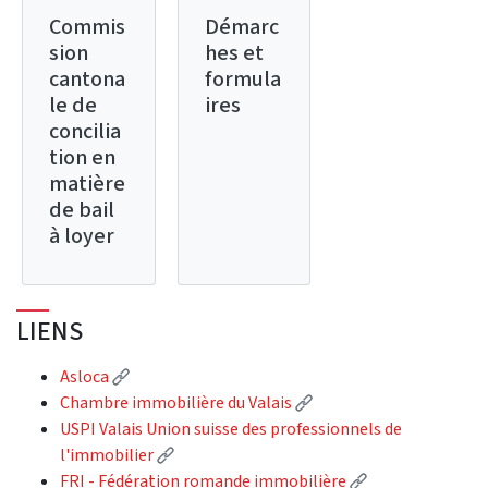
Commis
Démarc
sion
hes et
cantona
formula
le de
ires
concilia
tion en
matière
de bail
à loyer
LIENS
(External link)
Asloca
(External link)
Chambre immobilière du Valais
USPI Valais Union suisse des professionnels de
(External link)
l'immobilier
(External link)
FRI - Fédération romande immobilière