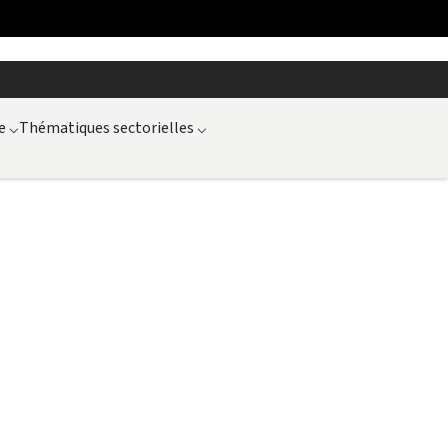
e
⌵
Thématiques sectorielles
⌵