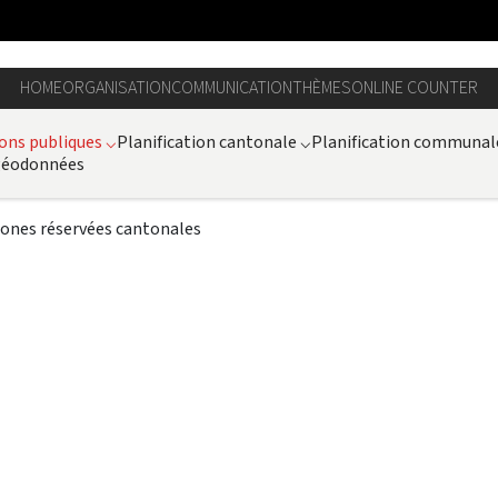
HOME
ORGANISATION
COMMUNICATION
THÈMES
ONLINE COUNTER
ons publiques
⌵
Planification cantonale
⌵
Planification communal
 géodonnées
zones réservées cantonales