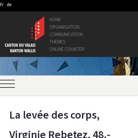
fr
de
Skip to Main Content
HOME
ORGANISATION
COMMUNICATION
THÈMES
ONLINE COUNTER
La levée des corps, 
Virginie Rebetez, 48.-