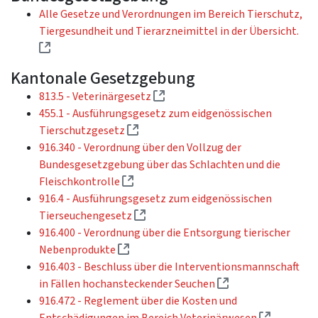
Alle Gesetze und Verordnungen im Bereich Tierschutz,
Tiergesundheit und Tierarzneimittel in der Übersicht.
(Externer Link)
Kantonale Gesetzgebung
(Externer Link)
813.5 - Veterinärgesetz
455.1 - Ausführungsgesetz zum eidgenössischen
(Externer Link)
Tierschutzgesetz
916.340 - Verordnung über den Vollzug der
Bundesgesetzgebung über das Schlachten und die
(Externer Link)
Fleischkontrolle
916.4 - Ausführungsgesetz zum eidgenössischen
(Externer Link)
Tierseuchengesetz
916.400 - Verordnung über die Entsorgung tierischer
(Externer Link)
Nebenprodukte
916.403 - Beschluss über die Interventionsmannschaft
(Externer Link)
in Fällen hochansteckender Seuchen
916.472 - Reglement über die Kosten und
(Externer
Entschädigungen im Bereich Veterinärwesen