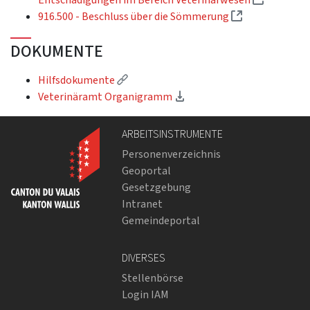
(Externer Link
916.500 - Beschluss über die Sömmerung
DOKUMENTE
(Externer Link)
Hilfsdokumente
(Download)
Veterinäramt Organigramm
ARBEITSINSTRUMENTE
Personenverzeichnis
Geoportal
Gesetzgebung
Intranet
Gemeindeportal
DIVERSES
Stellenbörse
Login IAM