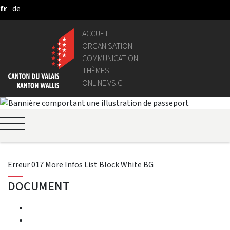
fr
de
Saut au contenu principal
ACCUEIL
ORGANISATION
COMMUNICATION
THÈMES
ONLINE.VS.CH
Erreur 017 More Infos List Block White BG
DOCUMENT