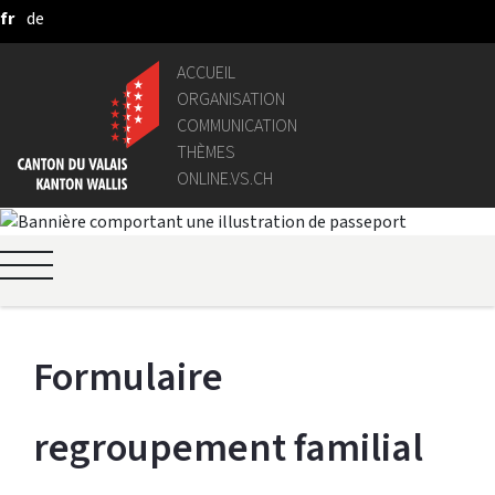
fr
de
Saut au contenu principal
ACCUEIL
ORGANISATION
COMMUNICATION
THÈMES
ONLINE.VS.CH
Formulaire 
regroupement familial