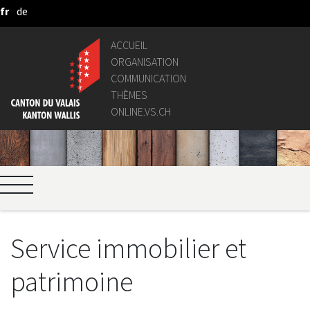
fr
de
Saut au contenu principal
ACCUEIL
ORGANISATION
COMMUNICATION
THÈMES
ONLINE.VS.CH
Service immobilier et
patrimoine