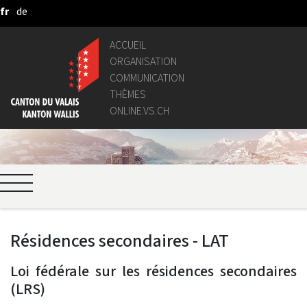
fr
de
Saut au contenu principal
ACCUEIL
ORGANISATION
COMMUNICATION
THÈMES
ONLINE.VS.CH
Résidences secondaires - LAT
Loi fédérale sur les résidences secondaires
(LRS)