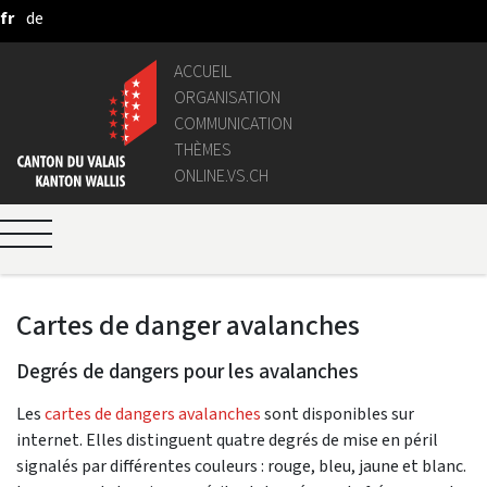
fr
de
Saut au contenu principal
ACCUEIL
ORGANISATION
COMMUNICATION
THÈMES
ONLINE.VS.CH
Cartes de danger avalanches
Degrés de dangers pour les avalanches
Les
cartes de dangers avalanches
sont disponibles sur
internet. Elles distinguent quatre degrés de mise en péril
signalés par différentes couleurs : rouge, bleu, jaune et blanc.