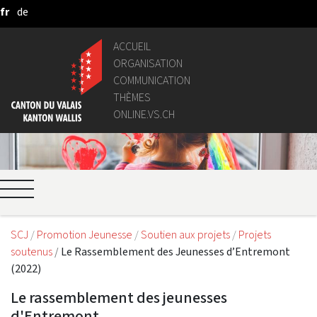
fr
de
Saut au contenu principal
ACCUEIL
ORGANISATION
COMMUNICATION
THÈMES
ONLINE.VS.CH
SCJ
Promotion Jeunesse
Soutien aux projets
Projets
soutenus
Le Rassemblement des Jeunesses d’Entremont
(2022)
Le rassemblement des jeunesses
d'Entremont