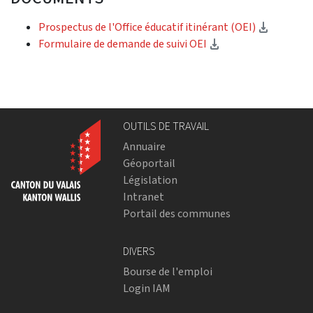
(Downlo
Prospectus de l'Office éducatif itinérant (OEI)
(Download)
Formulaire de demande de suivi OEI
OUTILS DE TRAVAIL
Annuaire
Géoportail
Législation
Intranet
Portail des communes
DIVERS
Bourse de l'emploi
Login IAM