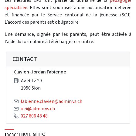
Les mesures EPS font partie du domaine de la
pédagogie
spécialisée
. Elles sont soumises à une autorisation délivrée
et financée par le Service cantonal de la jeunesse (SCJ).
L’accord des parents est obligatoire.
Une demande, signée par les parents, peut être activée à
l’aide du formulaire à télécharger ci-contre.
CONTACT
Clavien-Jordan Fabienne
Av. Ritz 29
1950 Sion
fabienne.clavien@admin.vs.ch
oei@admin.vs.ch
027 606 48 48
DOCUMENTS