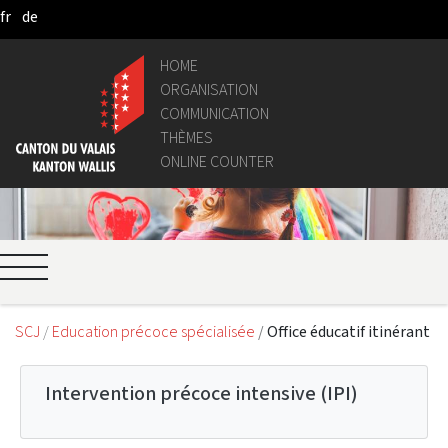
fr
de
Skip to Main Content
HOME
ORGANISATION
COMMUNICATION
THÈMES
ONLINE COUNTER
SCJ
Education précoce spécialisée
Office éducatif itinérant
Intervention précoce intensive (IPI)