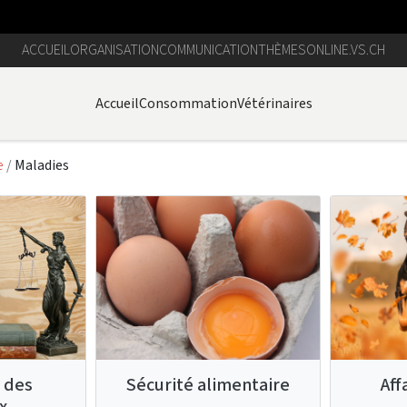
ACCUEIL
ORGANISATION
COMMUNICATION
THÈMES
ONLINE.VS.CH
Accueil
Consommation
Vétérinaires
e
Maladies
 des
Sécurité alimentaire
Aff
x