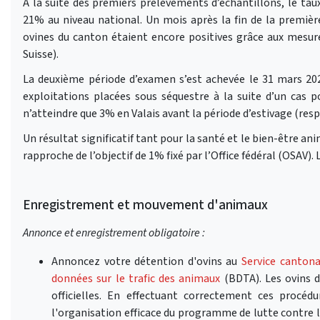
À la suite des premiers prélèvements d’échantillons, le taux
21% au niveau national. Un mois après la fin de la première
ovines du canton étaient encore positives grâce aux mesu
Suisse).
La deuxième période d’examen s’est achevée le 31 mars 2026
exploitations placées sous séquestre à la suite d’un cas po
n’atteindre que 3% en Valais avant la période d’estivage (res
Un résultat significatif tant pour la santé et le bien-être ani
rapproche de l’objectif de 1% fixé par l’Office fédéral (OSAV)
Enregistrement et mouvement d'animaux
Annonce et enregistrement obligatoire :
Annoncez votre détention d'ovins au
Service cantona
données sur le trafic des animaux
(BDTA). Les ovins 
officielles. En effectuant correctement ces procéd
l'organisation efficace du programme de lutte contre le