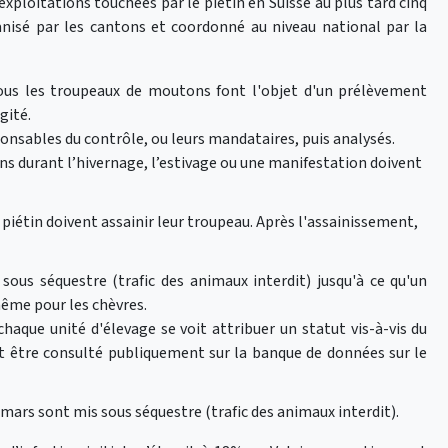
exploitations touchées par le piétin en Suisse au plus tard cinq
isé par les cantons et coordonné au niveau national par la
ous les troupeaux de moutons font l'objet d'un prélèvement
gité.
ponsables du contrôle, ou leurs mandataires, puis analysés.
ns durant l’hivernage, l’estivage ou une manifestation doivent
 piétin doivent assainir leur troupeau. Après l'assainissement,
sous séquestre (trafic des animaux interdit) jusqu'à ce qu'un
même pour les chèvres.
haque unité d'élevage se voit attribuer un statut vis-à-vis du
ut être consulté publiquement sur la banque de données sur le
mars sont mis sous séquestre (trafic des animaux interdit).