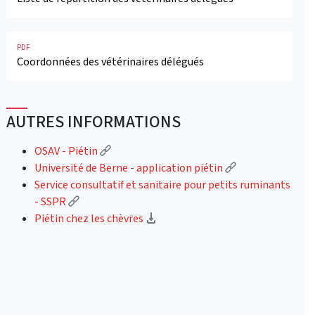
PDF
Coordonnées des vétérinaires délégués
AUTRES INFORMATIONS
(Lien externe)
OSAV - Piétin
(Lien externe)
Université de Berne - application piétin
Service consultatif et sanitaire pour petits ruminants
(Lien externe)
- SSPR
(téléchargement)
Piétin chez les chèvres