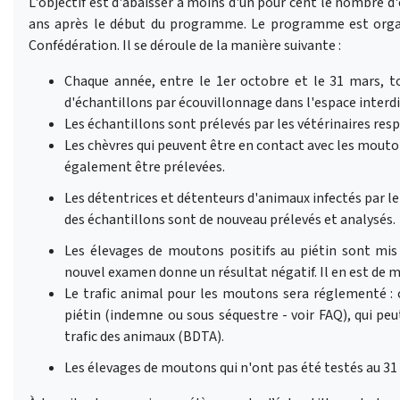
L'objectif est d'abaisser à moins d'un pour cent le nombre d'
ans après le début du programme. Le programme est organ
Confédération. Il se déroule de la manière suivante :
Chaque année, entre le 1er octobre et le 31 mars, t
d'échantillons par écouvillonnage dans l'espace interdi
Les échantillons sont prélevés par les vétérinaires res
Les chèvres qui peuvent être en contact avec les mouto
également être prélevées.
Les détentrices et détenteurs d'animaux infectés par le
des échantillons sont de nouveau prélevés et analysés.
Les élevages de moutons positifs au piétin sont mis 
nouvel examen donne un résultat négatif. Il en est de 
Le trafic animal pour les moutons sera réglementé : c
piétin (indemne ou sous séquestre - voir FAQ), qui pe
trafic des animaux (BDTA).
Les élevages de moutons qui n'ont pas été testés au 31 