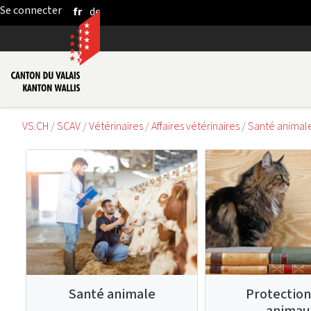
fr
de
Saut au contenu principal
VS.CH
SCAV
Vétérinaires
Affaires vétérinaires
Santé animal
Santé animale
Protection
animau