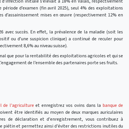
 d’infection initiale s’élevait à 18% en Valais, respectivement
 période d’examen (fin avril 2025), seul 4% des exploitations
res d’assainissement mises en œuvre (respectivement 12% en
 avec succès. En effet, la prévalence de la maladie (soit les
sitif ou d’une suspicion clinique) a continué de reculer pour
pectivement 8,6% au niveau suisse).
mal que pour la rentabilité des exploitations agricoles et qui se
. L’engagement de l’ensemble des partenaires porte ses fruits.
l de l'agriculture
et enregistrez vos ovins dans la
banque de
doivent être identifiés au moyen de deux marques auriculaires
ures de déclaration et d'enregistrement, vous contribuez à
 piétin et permettez ainsi d'éviter des restrictions inutiles du