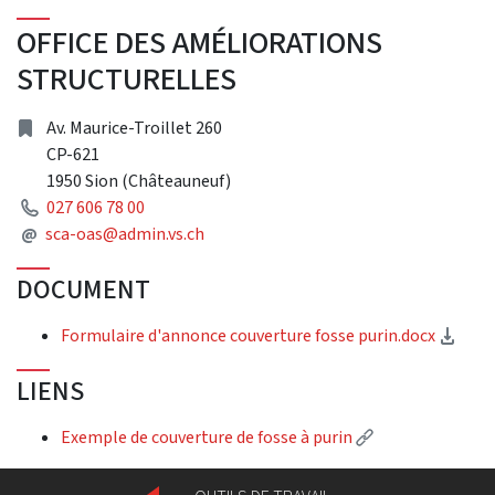
OFFICE DES AMÉLIORATIONS
STRUCTURELLES
adresse
Av. Maurice-Troillet 260
CP-621
1950 Sion (Châteauneuf)
Téléphone
027 606 78 00
Adresse courriel
@
sca-oas@admin.vs.ch
DOCUMENT
(tél
Formulaire d'annonce couverture fosse purin.docx
LIENS
(Lien externe)
Exemple de couverture de fosse à purin