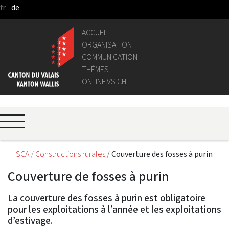
fr
de
Saut au contenu principal
ACCUEIL
ORGANISATION
COMMUNICATION
THÈMES
ONLINE.VS.CH
SCA
Constructions rurales
Couverture des fosses à purin
Couverture de fosses à purin
La couverture des fosses à purin est obligatoire
pour les exploitations à l’année et les exploitations
d’estivage.