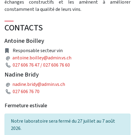
échanges constructifs et les amènent à améliorer
constamment la qualité de leurs vins.
CONTACTS
Antoine Boilley
adresse
Responsable secteur vin
Adresse courriel
@
antoine.boilley@admin.vs.ch
Téléphone
027 606 76 47 / 027 606 76 60
Nadine Bridy
Adresse courriel
@
nadine.bridy@admin.vs.ch
Téléphone
027 606 76 70
Fermeture estivale
Notre laboratoire sera fermé du 27 juillet au 7 août
2026.