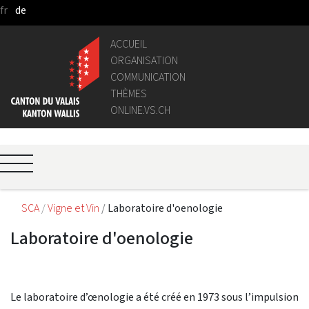
fr
de
Saut au contenu principal
ACCUEIL
ORGANISATION
COMMUNICATION
THÈMES
ONLINE.VS.CH
SCA
Vigne et Vin
Laboratoire d'oenologie
Laboratoire d'oenologie
​​​​​Le laboratoire d’œnologie a été créé en 1973 sous l’impulsion