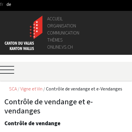
fr
de
Saut au contenu principal
ACCUEIL
ORGANISATION
COMMUNICATION
THÈMES
ONLINE.VS.CH
SCA
Vigne et Vin
Contrôle de vendange et e-Vendanges
Contrôle de vendange et e-
vendanges
Contrôle de vendange