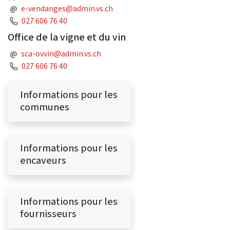
Adresse courriel
@
e-vendanges@admin.vs.ch
Téléphone
027 606 76 40
Office de la vigne et du vin
Adresse courriel
@
sca-ovvin@admin.vs.ch
Téléphone
027 606 76 40
Informations pour les
communes
Informations pour les
encaveurs
Informations pour les
fournisseurs