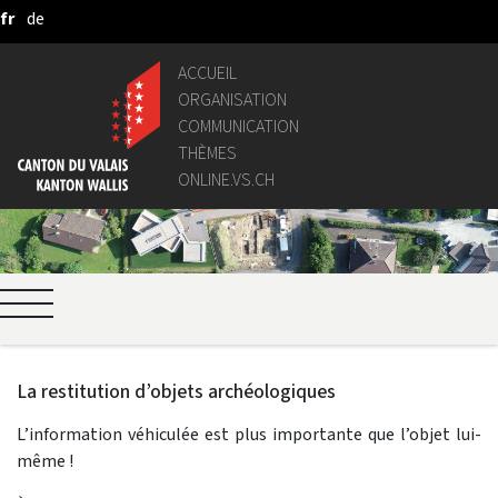
fr
de
Saut au contenu principal
ACCUEIL
ORGANISATION
COMMUNICATION
THÈMES
ONLINE.VS.CH
La restitution d’objets archéologiques
L’information véhiculée est plus importante que l’objet lui-
même !