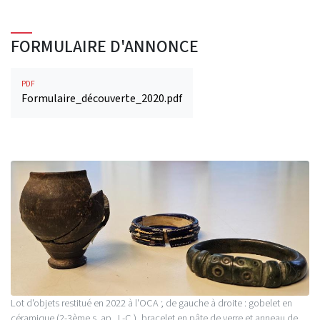
FORMULAIRE D'ANNONCE
PDF
Formulaire_découverte_2020.pdf
Lot d'objets restitué en 2022 à l'OCA ; de gauche à droite : gobelet en
céramique (2-3ème s. ap. J.-C.), bracelet en pâte de verre et anneau de