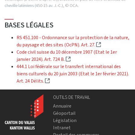
cheville laténiens (450-15 av. J.-C.), © OCA.
BASES LÉGALES
RS 451.100 - Ordonnance sur la protection de la nature,
(Lien externe)
du paysage et des sites (OcPN). Art. 27.
Code civil suisse du 10 décembre 1907 (Etat le 1er
(Lien externe)
janvier 2024). Art. 724 B.
444.1 Loi fédérale sur le transfert international des
biens culturels du 20 juin 2003 (Etat le 1er février 2021).
(Lien externe)
Art. 24 Délits.
OUTILS DE TRAVAIL
Annuaire
Géoportail
Législation
Intranet
Portail des communes