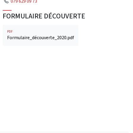
Téléphone
079 629 09 73
FORMULAIRE DÉCOUVERTE
PDF
Formulaire_découverte_2020.pdf