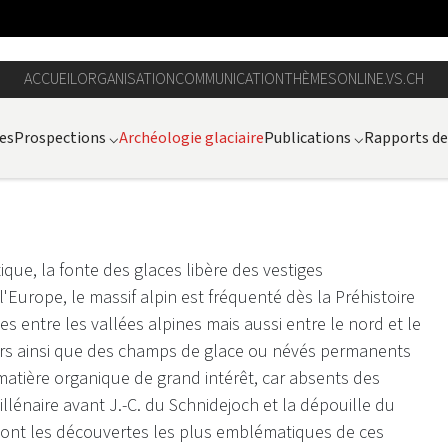
ACCUEIL
ORGANISATION
COMMUNICATION
THÈMES
ONLINE.VS.CH
es
Prospections
⌵
Archéologie glaciaire
Publications
⌵
Rapports de 
tique, la fonte des glaces libère des vestiges
Europe, le massif alpin est fréquenté dès la Préhistoire
es entre les vallées alpines mais aussi entre le nord et le
ciers ainsi que des champs de glace ou névés permanents
n matière organique de grand intérêt, car absents des
llénaire avant J.-C. du Schnidejoch et la dépouille du
sont les découvertes les plus emblématiques de ces