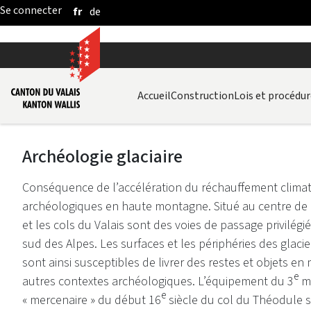
fr
de
Saut au contenu principal
Accueil
Construction
Lois et procédur
Archéologie glaciaire
​​​​​​Conséquence de l’accélération du réchauffement clima
archéologiques en haute montagne. Situé au centre de l'
et les cols du Valais sont des voies de passage privilégié
sud des Alpes. Les surfaces et les périphéries des gla
sont ainsi susceptibles de livrer des restes et objets e
e
autres contextes archéologiques. L’équipement du 3
mi
e
« mercenaire » du début 16
siècle du col du Théodule 