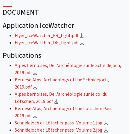
DOCUMENT
Application IceWatcher
(téléchargement)
Flyer_IceWatcher_FR_light.pdf
(téléchargement)
Flyer_IceWatcher_DE_light.pdf
Publications
Alpes bernoises, De l'archéologie sur le Schnidejoch,
(téléchargement)
2019.pdf
Bernese Alps, Archaeology of the Schnidejoch,
(téléchargement)
2019.pdf
Alpes bernoises, De l'archéologie sur le col du
(téléchargement)
Lötschen, 2019.pdf
Bernese Alps, Archaeology of the Lötschen Pass,
(téléchargement)
2019.pdf
(télécharge
Schnidejoch et Lötschenpass_Volume 1.jpg
(télécharge
Schnidejoch et Lötschenpass_Volume 2.jpg