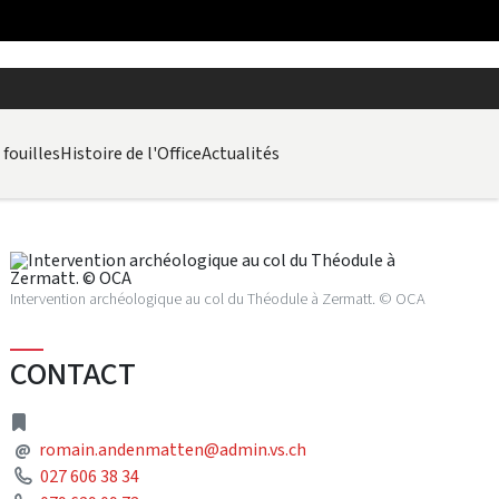
fouilles
Histoire de l'Office
Actualités
Intervention archéologique au col du Théodule à Zermatt. © OCA
CONTACT
adresse
Adresse courriel
@
romain.andenmatten@admin.vs.ch
Téléphone
027 606 38 34