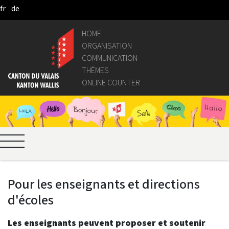
fr
de
Skip to Main Content
HOME
ORGANISATION
COMMUNICATION
THÈMES
ONLINE COUNTER
Pour les enseignants et directions
d'écoles
Les enseignants peuvent proposer et soutenir