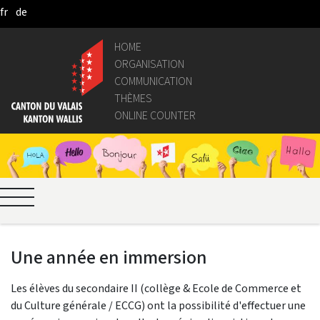
fr
de
Skip to Main Content
HOME
ORGANISATION
COMMUNICATION
THÈMES
ONLINE COUNTER
Une année en immersion
Les élèves du secondaire II (collège & Ecole de Commerce et
du Culture générale / ECCG) ont la possibilité d'effectuer une