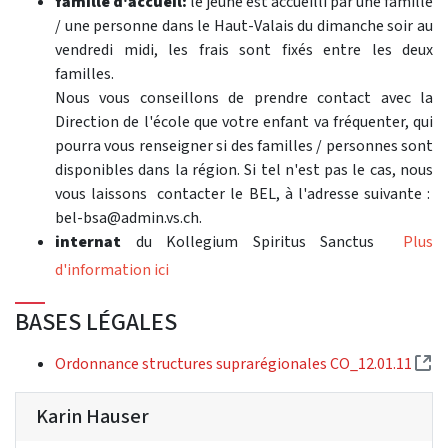
famille d'accueil:
le jeune est accueilli par une famille
/ une personne dans le Haut-Valais du dimanche soir au
vendredi midi, les frais sont fixés entre les deux
familles.
Nous vous conseillons de prendre contact avec la
Direction de l'école que votre enfant va fréquenter, qui
pourra vous renseigner si des familles / personnes sont
disponibles dans la région. Si tel n'est pas le cas, nous
vous laissons contacter le BEL, à l'adresse suivante :
bel-bsa@admin.vs.ch.
internat
du Kollegium Spiritus Sanctus
Plus
d'information ici
BASES LÉGALES
(E
Ordonnance structures suprarégionales CO_12.01.11
Karin Hauser