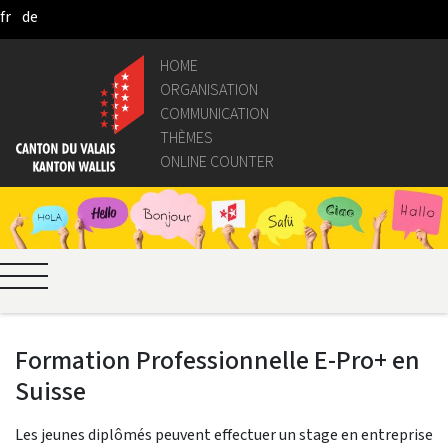
fr
de
Skip to Main Content
HOME
ORGANISATION
COMMUNICATION
THÈMES
ONLINE COUNTER
Formation Professionnelle E-Pro+ en
Suisse
Les jeunes diplômés peuvent effectuer un stage en entreprise