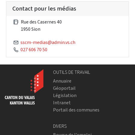
Contact pour les médias
Rue des Casernes 40
1950 Sion
sscm-medias@admin.vs.ch
027 606 70 50
OUTILS DE TRAVAIL
Annuaire
Géoportail
Législation
Intranet
Portail des communes
DIVERS
Bourse de l'emploi