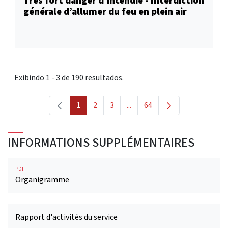
Très fort danger d’incendie - Interdiction
générale d’allumer du feu en plein air
Exibindo 1 - 3 de 190 resultados.
1
2
3
...
64
Página
Página
Página
Páginas intermediárias Usar
Página
INFORMATIONS SUPPLÉMENTAIRES
PDF
Organigramme
Rapport d'activités du service