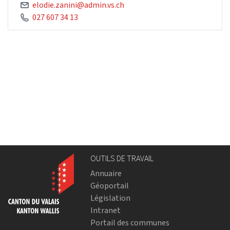
elodie.zanini@admin.vs.ch
027 607 34 13
OUTILS DE TRAVAIL
Annuaire
Géoportail
Législation
Intranet
Portail des communes