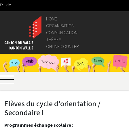
fr
de
Pular para o Conteúdo principal
HOME
ORGANISATION
COMMUNICATION
THÈMES
ONLINE COUNTER
Elèves du cycle d'orientation /
Secondaire I
Programmes échange scolaire :