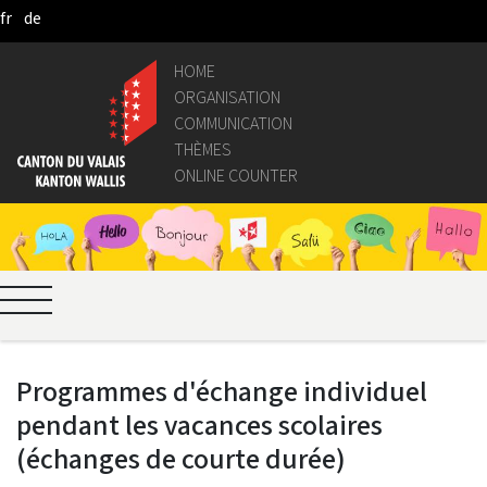
fr
de
Pular para o Conteúdo principal
HOME
ORGANISATION
COMMUNICATION
THÈMES
ONLINE COUNTER
Programmes d'échange individuel
pendant les vacances scolaires
(échanges de courte durée)