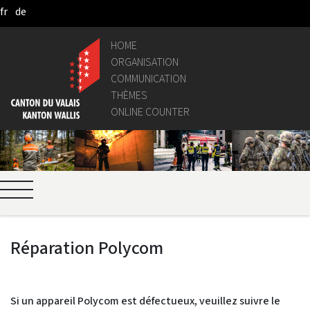
fr
de
Skip to Main Content
HOME
ORGANISATION
COMMUNICATION
THÈMES
ONLINE COUNTER
Réparation Polycom
Si un appareil Polycom est défectueux, veuillez suivre le