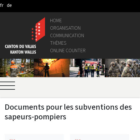
fr
de
Skip to Main Content
HOME
ORGANISATION
COMMUNICATION
THÈMES
ONLINE COUNTER
Documents pour les subventions des
sapeurs-pompiers