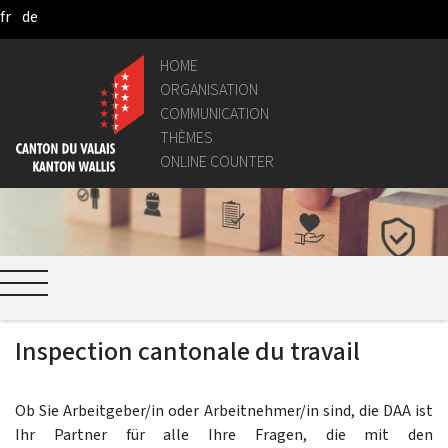
fr
de
Skip to Main Content
HOME
ORGANISATION
COMMUNICATION
THÈMES
ONLINE COUNTER
Inspection cantonale du travail
Ob Sie Arbeitgeber/in oder Arbeitnehmer/in sind, die DAA ist
Ihr Partner für alle Ihre Fragen, die mit den