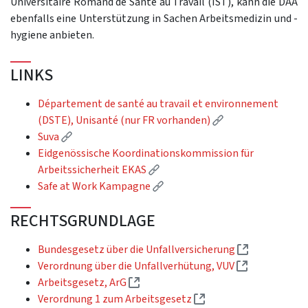
Universitaire Romand de Santé au Travail (IST), kann die DAA
ebenfalls eine Unterstützung in Sachen Arbeitsmedizin und -
hygiene anbieten.
LINKS
Département de santé au travail et environnement
(External link)
(DSTE), Unisanté (nur FR vorhanden)
(External link)
Suva
Eidgenössische Koordinationskommission für
(External link)
Arbeitssicherheit EKAS
(External link)
Safe at Work Kampagne
RECHTSGRUNDLAGE
(External lin
Bundesgesetz über die Unfallversicherung
(External lin
Verordnung über die Unfallverhütung, VUV
(External link)
Arbeitsgesetz, ArG
(External link)
Verordnung 1 zum Arbeitsgesetz