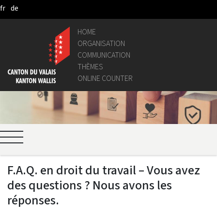
fr
de
Skip to Main Content
HOME
ORGANISATION
COMMUNICATION
THÈMES
ONLINE COUNTER
F.A.Q. en droit du travail – Vous avez
des questions ? Nous avons les
réponses.