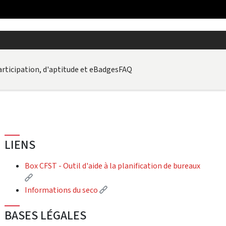
articipation, d'aptitude et eBadges
FAQ
LIENS
Box CFST - Outil d'aide à la planification de bureaux
(External link)
(External link)
Informations du seco
BASES LÉGALES