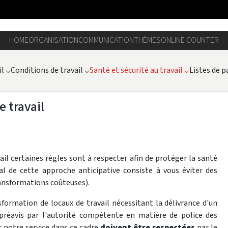
HOME
ORGANISATION
COMMUNICATION
THÈMES
ONLINE COUNTER
il
⌵
Conditions de travail
⌵
Santé et sécurité au travail
⌵
Listes de p
 travail
il certaines règles sont à respecter afin de protéger la santé
al de cette approche anticipative consiste à vous éviter des
ansformations coûteuses).
formation de locaux de travail nécessitant la délivrance d'un
préavis par l'autorité compétente en matière de police des
r notre service dans ce cadre
doivent être respectées
par le