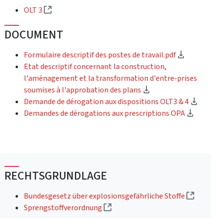
(External link)
OLT 3
DOCUMENT
(Downloa
Formulaire descriptif des postes de travail.pdf
Etat descriptif concernant la construction,
l'aménagement et la transformation d'entre-prises
(Download)
soumises à l'approbation des plans
(Down
Demande de dérogation aux dispositions OLT3 & 4
(Downl
Demandes de dérogations aux prescriptions OPA
RECHTSGRUNDLAGE
(Extern
Bundesgesetz über explosionsgefährliche Stoffe
(External link)
Sprengstoffverordnung