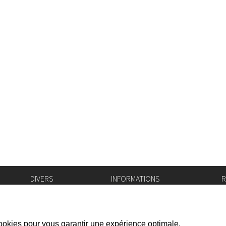
DIVERS
INFORMATIONS
R
Bourse de l'emploi
Bulletin Officiel
I
Login IAM
vis-à-vis
f
Mentions légales
X