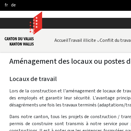
fr
de
Skip to Main Content
Accueil
Travail illicite
⌵
Conflit du trava
Aménagement des locaux ou postes de
Locaux de travail
Lors de la construction et l'aménagement de locaux de trava
des employés et garantir leur sécurité. L'avantage princip
désagréments une fois les travaux terminés (adaptations/tr
Dans notre canton, tous les projets de construction / trans
permis de construire sont transmis à notre service pour 
constructions. Il est à noter que les exigences formulées pa