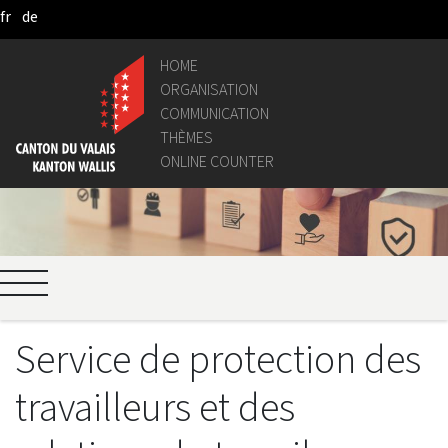
fr
de
Skip to Main Content
HOME
ORGANISATION
COMMUNICATION
THÈMES
ONLINE COUNTER
Service de protection des
travailleurs et des