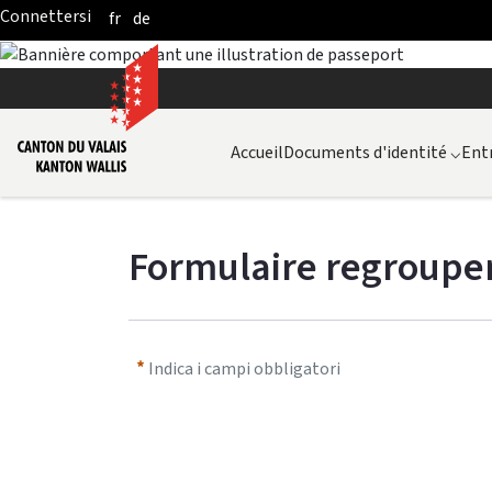
fr
de
Skip to Main Content
Accueil
Documents d'identité
⌵
Entr
Formulaire regroupe
Indica i campi obbligatori