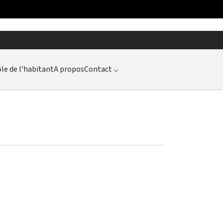
le de l'habitant
A propos
Contact
⌵