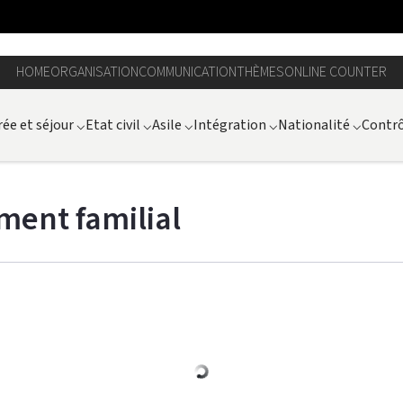
HOME
ORGANISATION
COMMUNICATION
THÈMES
ONLINE COUNTER
ée et séjour
⌵
Etat civil
⌵
Asile
⌵
Intégration
⌵
Nationalité
⌵
Contrô
ment familial