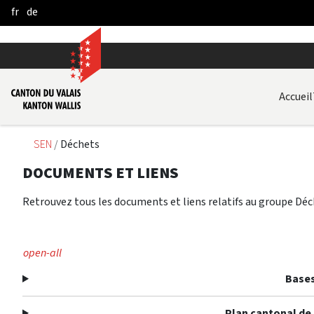
fr
de
Skip to Main Content
Accueil
SEN
Déchets
DOCUMENTS ET LIENS
Retrouvez tous les documents et liens relatifs au groupe Déc
open-all
Bases
Plan cantonal de