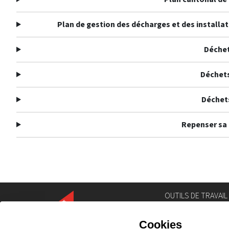
Plan de gestion des décharges et des installa
Déchet
Déchet
Déchet
Repenser s
OUTILS DE TRAVAIL
Annuaire
Géoportail