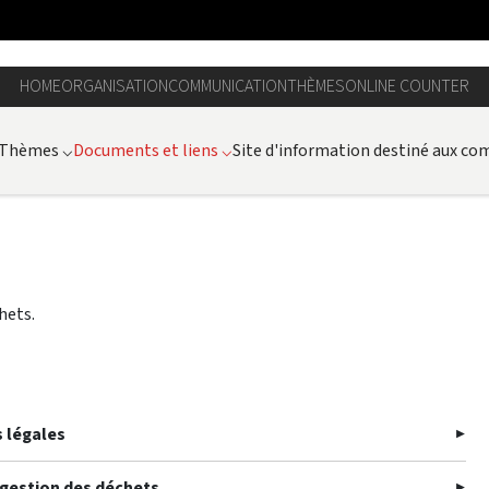
HOME
ORGANISATION
COMMUNICATION
THÈMES
ONLINE COUNTER
Thèmes
⌵
Documents et liens
⌵
Site d'information destiné aux c
hets.
 légales
 gestion des déchets