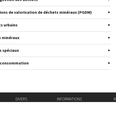
tions de valorisation de déchets minéraux (PGDM)
s urbains
s minéraux
s spéciaux
a consommation
DIVERS
INFORMATIONS
R
Bourse de l'emploi
Bulletin Officiel
I
Login IAM
vis-à-vis
f