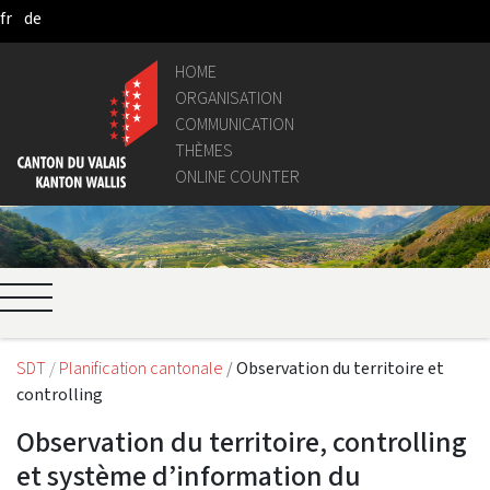
fr
de
Skip to Main Content
HOME
ORGANISATION
COMMUNICATION
THÈMES
ONLINE COUNTER
SDT
Planification cantonale
Observation du territoire et
controlling
Observation du territoire, controlling
et système d’information du