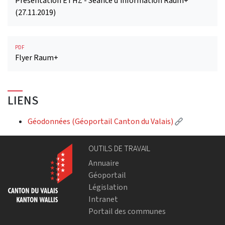
Présentation ETHZ - Séance d‘information Raum+
(27.11.2019)
PDF
Flyer Raum+
LIENS
(External li
Géodonnées (Géoportail Canton du Valais)
OUTILS DE TRAVAIL
Annuaire
Géoportail
Législation
Intranet
Portail des communes