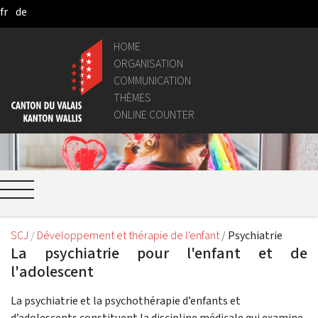
fr
de
Skip to Main Content
HOME
ORGANISATION
COMMUNICATION
THÈMES
ONLINE COUNTER
SCJ
Développement et thérapie de l'enfant
Psychiatrie
La psychiatrie pour l'enfant et de
l'adolescent
La psychiatrie et la psychothérapie d’enfants et
d’adolescents constituent la discipline médicale qui examine,