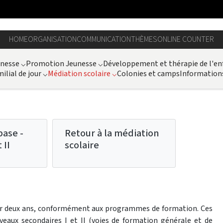
HOME
ORGANISATION
COMMUNICATION
THÈMES
ONLINE COUNTER
unesse
⌵
Promotion Jeunesse
⌵
Développement et thérapie de l'en
ilial de jour
⌵
Médiation scolaire
⌵
Colonies et camps
Information
base -
Retour à la médiation
 II
scolaire
sur deux ans, conformément aux programmes de formation. Ces
eaux secondaires I et II (voies de formation générale et de