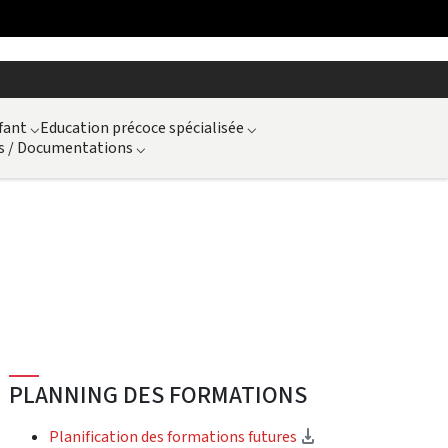
fant
⌵
Education précoce spécialisée
⌵
s / Documentations
⌵
PLANNING DES FORMATIONS
(Download)
Planification des formations futures