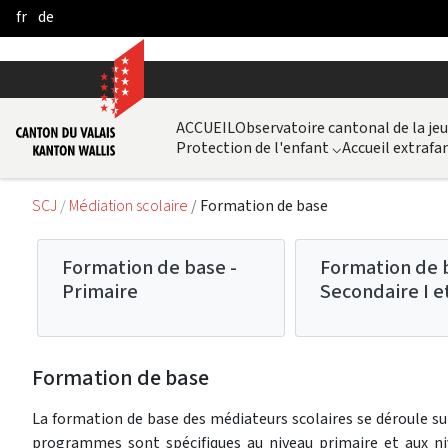
fr
de
Skip to Main Content
ACCUEIL
Observatoire cantonal de la je
Protection de l'enfant
⌵
Accueil extrafam
SCJ
Médiation scolaire
Formation de base
Formation de base -
Formation de 
Primaire
Secondaire I et
Formation de base
La formation de base des médiateurs scolaires se déroule 
programmes sont spécifiques au niveau primaire et aux niv