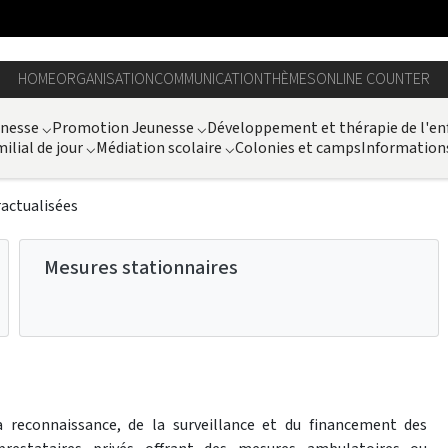
HOME
ORGANISATION
COMMUNICATION
THÈMES
ONLINE COUNTER
unesse
⌵
Promotion Jeunesse
⌵
Développement et thérapie de l'en
ilial de jour
⌵
Médiation scolaire
⌵
Colonies et camps
Information
actualisées
Mesures stationnaires
a reconnaissance, de la surveillance et du financement des