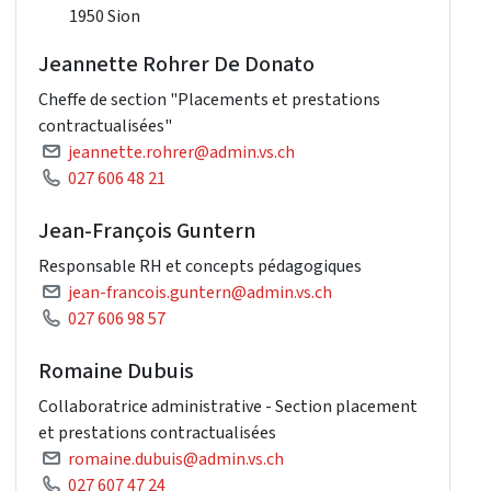
1950 Sion
Jeannette Rohrer De Donato
Cheffe de section "Placements et prestations
contractualisées"
jeannette.rohrer@admin.vs.ch
027 606 48 21
Jean-François Guntern
Responsable RH et concepts pédagogiques
jean-francois.guntern@admin.vs.ch
027 606 98 57
Romaine Dubuis
Collaboratrice administrative - Section placement
et prestations contractualisées
romaine.dubuis@admin.vs.ch
027 607 47 24