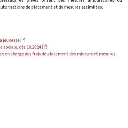
s prestataires privés offrant des mesures ambulatoires ou
autorisations de placement et de mesures assimilées.
(External link)
la jeunesse
(External link)
ide sociale, dès 10.2024
ise en charge des frais de placement des mineurs et mesures