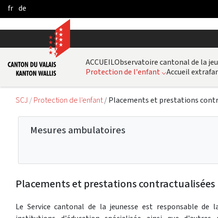
fr
de
Skip to Main Content
ACCUEIL
Observatoire cantonal de la je
Protection de l'enfant
⌵
Accueil extrafam
SCJ
Protection de l'enfant
Placements et prestations contr
Mesures ambulatoires
Placements et prestations contractualisées
Le Service cantonal de la jeunesse est responsable de l