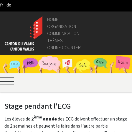
fr
de
Skip to Main Content
HOME
ORGANISATION
COMMUNICATION
THÈMES
ONLINE COUNTER
Stage pendant l'ECG
ème
Les élèves de
2
année
des ECG doivent effectuer un stage
de 2 semaines et peuvent le faire dans l'autre partie