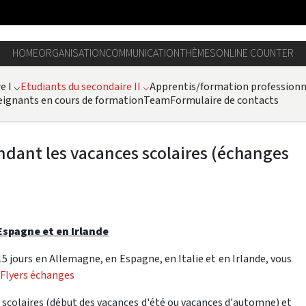
HOME
ORGANISATION
COMMUNICATION
THÈMES
ONLINE COUNTER
e I
⌵
Etudiants du secondaire II
⌵
Apprentis/formation professionn
ignants en cours de formation
Team
Formulaire de contacts
dant les vacances scolaires (échanges
Espagne et en Irlande
15 jours en Allemagne, en Espagne, en Italie et en Irlande, vous
Flyers échanges
s scolaires (début des vacances d'été ou vacances d'automne) et