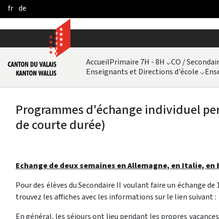
fr
de
Skip to Main Content
Accueil
Primaire 7H - 8H
⌵
CO / Secondair
Enseignants et Directions d'école
⌵
Ense
Programmes d'échange individuel pen
de courte durée)
Echange de deux semaines en Allemagne, en Italie, en 
Pour des élèves du Secondaire II voulant faire un échange de 
trouvez les affiches avec les informations sur le lien suivant :
En général, les séjours ont lieu pendant les propres vacance