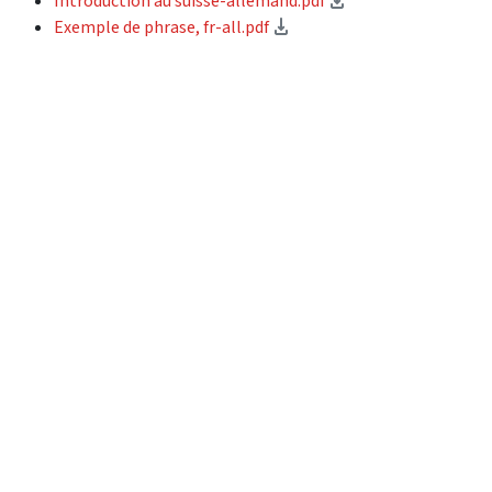
Introduction au suisse-allemand.pdf
(Download)
Exemple de phrase, fr-all.pdf