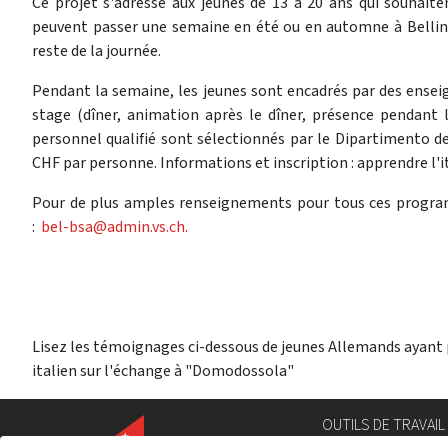
Ce projet s'adresse aux jeunes de 13 à 20 ans qui souhaitent
peuvent passer une semaine en été ou en automne à Bellinzon
reste de la journée.
Pendant la semaine, les jeunes sont encadrés par des ensei
stage (dîner, animation après le dîner, présence pendant l
personnel qualifié sont sélectionnés par le Dipartimento del
CHF par personne. Informations et inscription : apprendre l'i
Pour de plus amples renseignements pour tous ces program
:
bel-bsa@admin.vs.ch.
Lisez les témoignages ci-dessous de jeunes Allemands ayant
italien sur l'échange à "Domodossola"
OUTILS DE TRAVAIL