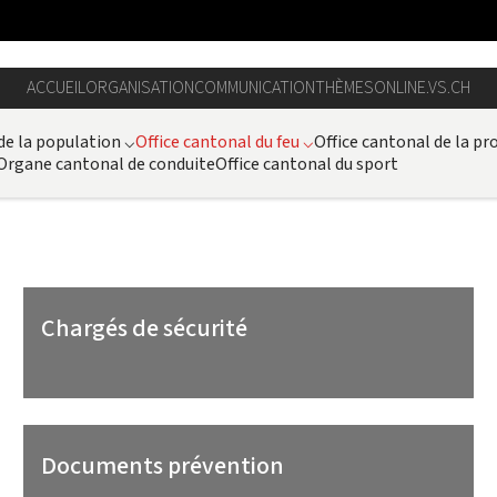
ACCUEIL
ORGANISATION
COMMUNICATION
THÈMES
ONLINE.VS.CH
 de la population
⌵
Office cantonal du feu
⌵
Office cantonal de la pro
Organe cantonal de conduite
Office cantonal du sport
Chargés de sécurité
Documents prévention