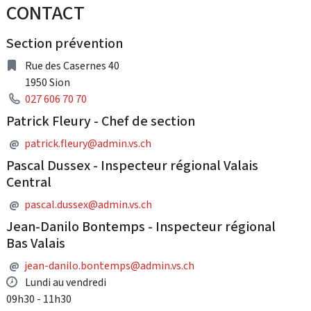
CONTACT
Section prévention
adresse
Rue des Casernes 40
1950 Sion
Téléphone
027 606 70 70
Patrick Fleury - Chef de section
Adresse courriel
@
patrick.fleury@admin.vs.ch
Pascal Dussex - Inspecteur régional Valais
Central
Adresse courriel
@
pascal.dussex@admin.vs.ch
Jean-Danilo Bontemps - Inspecteur régional
Bas Valais
Adresse courriel
@
jean-danilo.bontemps@admin.vs.ch
Horaire d'ouverture
Lundi au vendredi
09h30 - 11h30