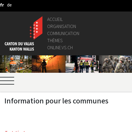
fr
de
Saut au contenu principal
ACCUEIL
ORGANISATION
COMMUNICATION
THÈMES
ONLINE.VS.CH
Information pour les communes