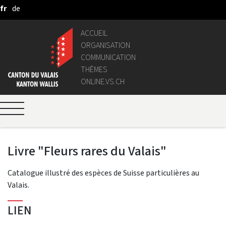
fr
de
Saut au contenu principal
ACCUEIL
ORGANISATION
COMMUNICATION
THÈMES
ONLINE.VS.CH
Livre "Fleurs rares du Valais"
Catalogue illustré des espèces de Suisse particulières au
Valais.
LIEN