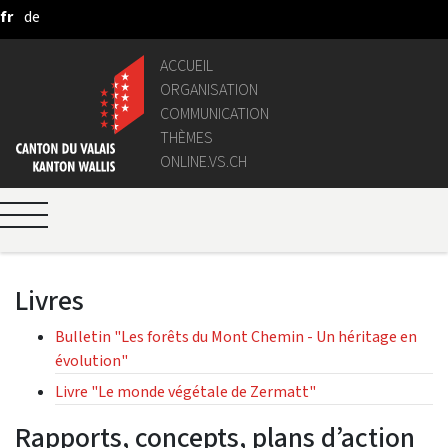
fr
de
Saut au contenu principal
ACCUEIL
ORGANISATION
COMMUNICATION
THÈMES
ONLINE.VS.CH
Livres
Bulletin "Les forêts du Mont Chemin - Un héritage en
évolution"
Livre "Le monde végétale de Zermatt"
Rapports, concepts, plans d’action