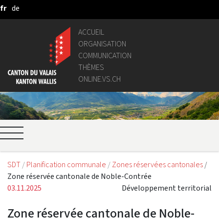
fr
de
Saut au contenu principal
ACCUEIL
ORGANISATION
COMMUNICATION
THÈMES
ONLINE.VS.CH
SDT
Planification communale
Zones réservées cantonales
Zone réservée cantonale de Noble-Contrée
03.11.2025
Développement territorial
Zone réservée cantonale de Noble-