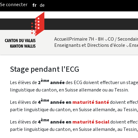
fr
de
Saut au contenu principal
Accueil
Primaire 7H - 8H
⌵
CO / Secondair
Enseignants et Directions d'école
⌵
Ense
Stage pendant l'ECG
ème
Les élèves de
2
année
des ECG doivent effectuer un stage 
linguistique du canton, en Suisse allemande ou au Tessin.
ème
Les élèves de
4
année en
maturité Santé
doivent effec
partie linguistique du canton, en Suisse allemande, au Tessin,
ème
Les élèves de
4
année en
maturité Social
doivent effe
partie linguistique du canton, en Suisse allemande, au Tessin