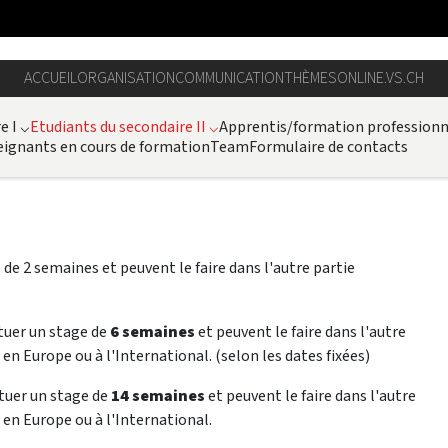
ACCUEIL
ORGANISATION
COMMUNICATION
THÈMES
ONLINE.VS.CH
e I
⌵
Etudiants du secondaire II
⌵
Apprentis/formation professionn
ignants en cours de formation
Team
Formulaire de contacts
de 2 semaines et peuvent le faire dans l'autre partie
tuer un stage de
6 semaines
et peuvent le faire dans l'autre
 en Europe ou à l'International. (selon les dates fixées)
ctuer un stage de
14 semaines
et peuvent le faire dans l'autre
, en Europe ou à l'International.