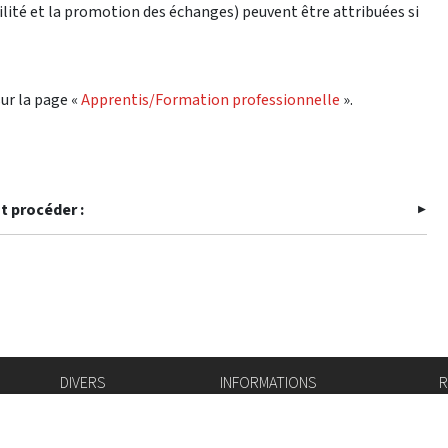
ité et la promotion des échanges) peuvent être attribuées si
sur la page «
Apprentis/Formation professionnelle
».
 procéder :
DIVERS
INFORMATIONS
R
Bourse de l'emploi
Bulletin Officiel
I
Login IAM
vis-à-vis
f