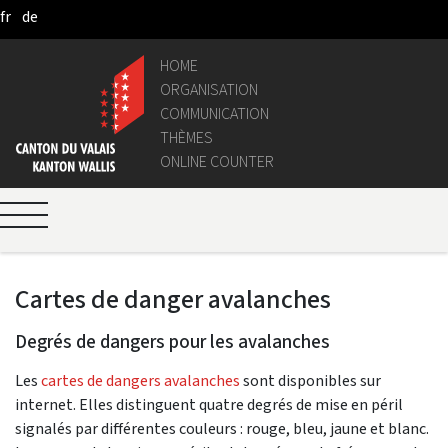
fr
de
Saltar al contenido principal
HOME
ORGANISATION
COMMUNICATION
THÈMES
ONLINE COUNTER
Cartes de danger avalanches
Degrés de dangers pour les avalanches
Les
cartes de dangers avalanches
sont disponibles sur
internet. Elles distinguent quatre degrés de mise en péril
signalés par différentes couleurs : rouge, bleu, jaune et blanc.