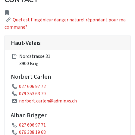
Address
Link
Quel est l'ingénieur danger naturel répondant pour ma
commune?
Haut-Valais
Nordstrasse 31
3900 Brig
Norbert Carlen
027 606 97 72
079 353 63 79
norbert.carlen@admin.vs.ch
Alban Brigger
027 606 97 71
076 388 19 68