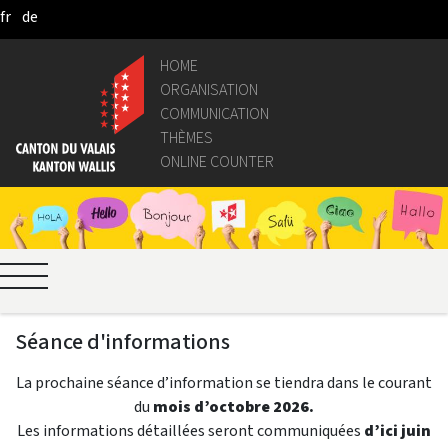
fr
de
Saltar al contenido principal
HOME
ORGANISATION
COMMUNICATION
THÈMES
ONLINE COUNTER
Séance d'informations
La prochaine séance d’information se tiendra
dans le courant
du
mois d’octobre 2026.
Les informations détaillées seront communiquées
d’ici juin