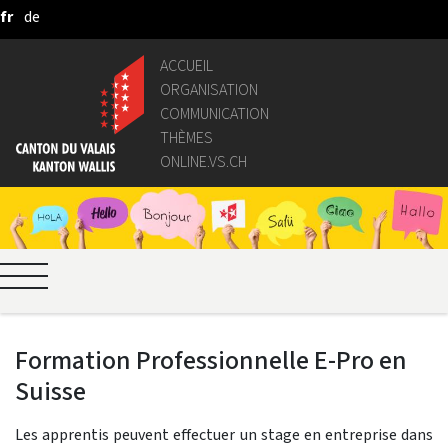
fr
de
Saut au contenu principal
ACCUEIL
ORGANISATION
COMMUNICATION
THÈMES
ONLINE.VS.CH
Formation Professionnelle E-Pro en
Suisse
Les apprentis peuvent effectuer un stage en entreprise dans