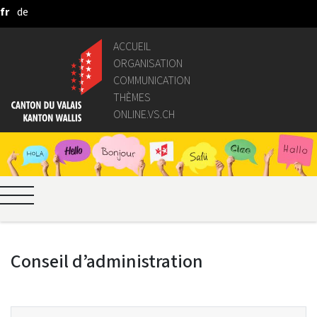
fr
de
Saut au contenu principal
ACCUEIL
ORGANISATION
COMMUNICATION
THÈMES
ONLINE.VS.CH
Conseil d’administration